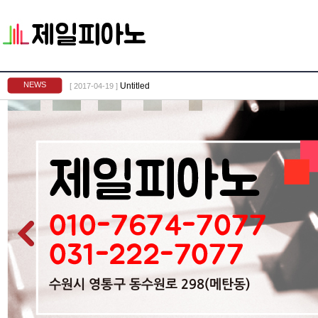
NEWS
Untitled
[ 2017-04-19 ]