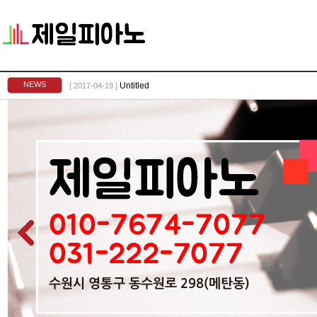
NEWS
Untitled
[ 2017-04-19 ]